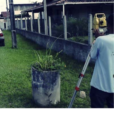
GLOBAL
TOPOGRAFIA
A GLOBAL Topografia e Projetos é uma
empresa a serviço da excelência no
atendimento ao cliente como consultora
especializada e prestadora de serviço na
área de topografia e projetos de
infraestrutura atendendo aos setores
público e privado nos mais diversos
segmentos, dentre eles construção civil,
construção naval, ambiental e industrial.
A GLOBAL acredita que ao auxiliar seus
clientes produzindo e gerenciando
informações com competência técnica,
excelência no atendimento, presteza e
disponibilidade em servir, estará
motivando-os a participar ativamente do
processo e criando parceria