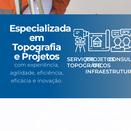
EXCELÊNCIA E
CUIDADO EM
Especializada
QUALQUER
em
MEDIÇÃO
Topografia
DESEJA REALIZAR COTAÇÃO ?
e Projetos
SERVIÇOS
PROJETOS
CONSUL
com experiência,
TOPOGRÁFICOS
DE
SOLICITE AGORA
INFRAESTRUTU
agilidade, eficiência,
eficácia e inovação.