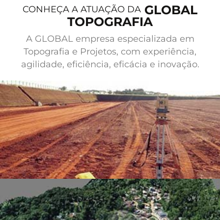
GLOBAL
comprometida na elevação do nível de
CONHEÇA A ATUAÇÃO DA
TOPOGRAFIA
desempenho dessas organizações,
garantindo a plena satisfação com o
A GLOBAL empresa especializada em
serviço prestado.
Topografia e Projetos, com experiência,
agilidade, eficiência, eficácia e inovação.
SAIBA MAIS E
SURPREENDA-SE
TOPOGRAFIA