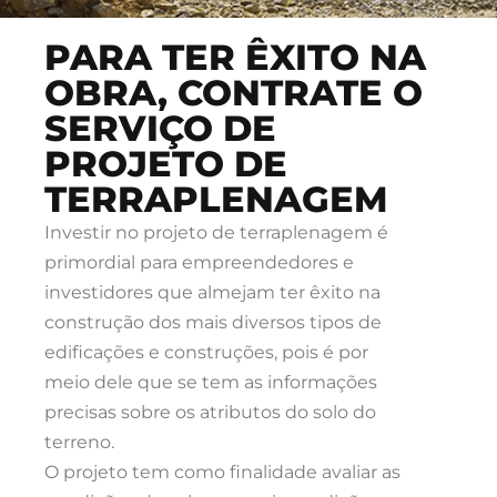
PARA TER ÊXITO NA
OBRA, CONTRATE O
SERVIÇO DE
PROJETO DE
TERRAPLENAGEM
Investir no projeto de terraplenagem é
primordial para empreendedores e
investidores que almejam ter êxito na
construção dos mais diversos tipos de
edificações e construções, pois é por
meio dele que se tem as informações
precisas sobre os atributos do solo do
terreno.
O projeto tem como finalidade avaliar as